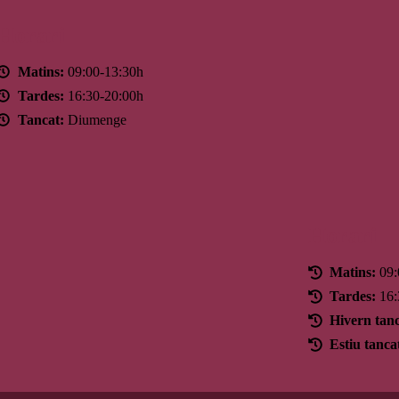
Horari
Matins:
09:00-13:30h
Tardes:
16:30-20:00h
Tancat:
Diumenge
Horari
Matins:
09:
Tardes:
16:
Hivern tanc
Estiu tanca