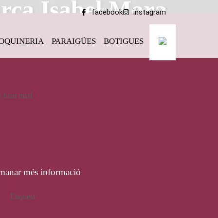
arca Isabel Mora
facebook
instagram
OQUINERIA
PARAIGÜES
BOTIGUES
Isabel Mora
ntipressió, de la marca Isabel Mora
s blau marí
5,00
€
manar més informació
ons
Etiqueta:
Isabel Mora