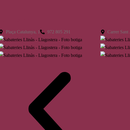
Llagostera
St. Feliu
Plaça Catalunya, 1
972 805 291
Carrer Sant 