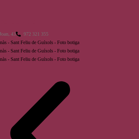
 de Guíxols
Joan, 43
972 321 355