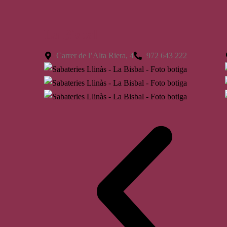
La Bisbal
Carrer de l’Alta Riera, 4
972 643 222