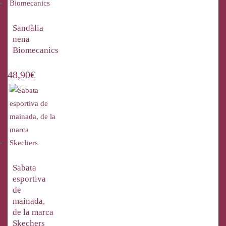
Sandàlia
nena
Biomecanics
48,90
€
Sabata
esportiva
de
mainada,
de la marca
Skechers