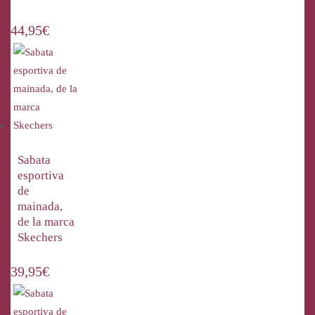
44,95
€
Sabata
esportiva
de
mainada,
de la marca
Skechers
39,95
€