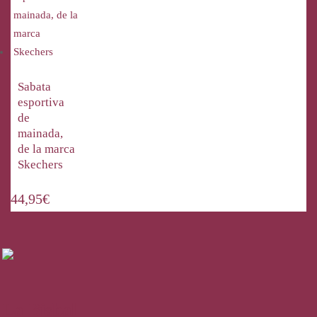
Sabata
esportiva
de
mainada,
de la marca
Skechers
44,95
€
La Bisbal