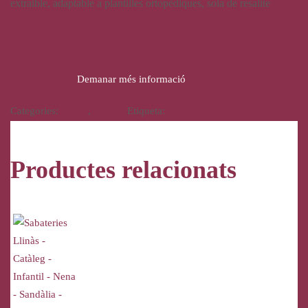
extraible, adaptable a plantilles ortopèdiques, sola de resalite
44,95
€
Demanar més informació
Categories:
Calçat
,
Infantil
Etiqueta:
Skechers Kids
Productes relacionats