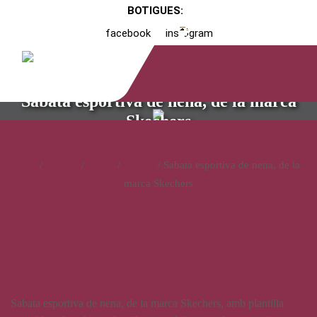
BOTIGUES:
facebook
instagram
Sabata esportiva de nena, de la marca
Skechers
Inici
/
Catàleg
/
Calçat
/
Infantil
/ Sabata esportiva de nena, de la
marca Skechers
Sabata esportiva de nena, de
la marca Skechers
Sabata esportiva de nena, de la marca Skechers, amb plantilla