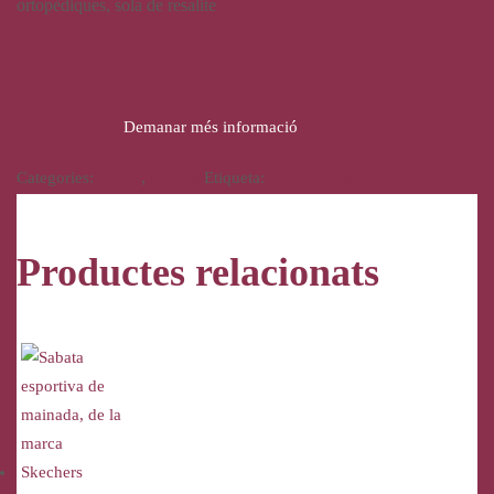
ortopèdiques, sola de resalite
44,95
€
Demanar més informació
Categories:
Calçat
,
Infantil
Etiqueta:
Skechers Kids
Productes relacionats