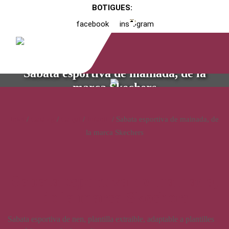
BOTIGUES:
facebook
instagram
Sabata esportiva de mainada, de la
marca Skechers
Inici
/
Catàleg
/
Calçat
/
Infantil
/ Sabata esportiva de mainada, de
la marca Skechers
Sabata esportiva de mainada,
de la marca Skechers
Sabata esportiva de nen, plantilla extraible, adaptable a plantilles