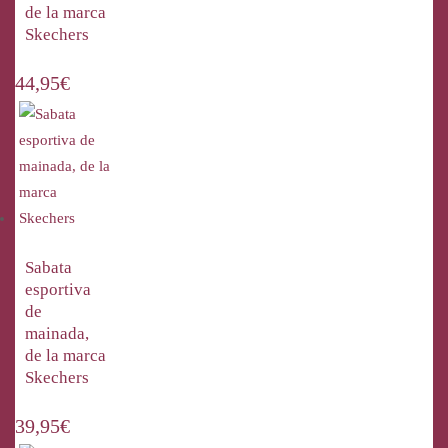
de la marca
Skechers
44,95
€
Sabata
esportiva
de
mainada,
de la marca
Skechers
39,95
€