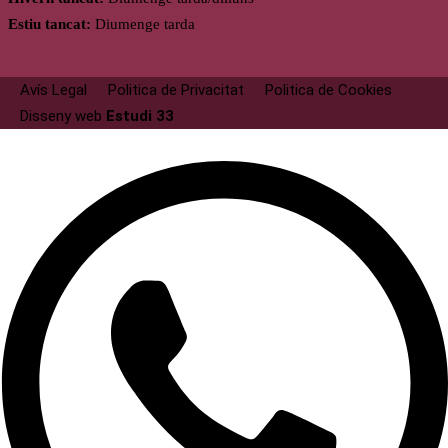
Estiu tancat:
Diumenge tarda
Avís Legal
Politica de Privacitat
Politica de Cookies
Disseny web
Estudi 33