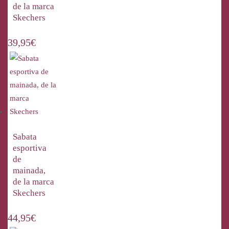
de la marca
Skechers
39,95
€
Sabata
esportiva
de
mainada,
de la marca
Skechers
44,95
€