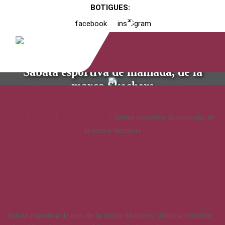
BOTIGUES:
facebook
instagram
Sabata esportiva de mainada, de la
marca Skechers
Inici
/
Catàleg
/
Calçat
/
Infantil
/ Sabata esportiva de mainada, de
la marca Skechers
Sabata esportiva de mainada,
de la marca Skechers
Sabata esportiva de nen, de la marca Skechers, plantilla extraible,