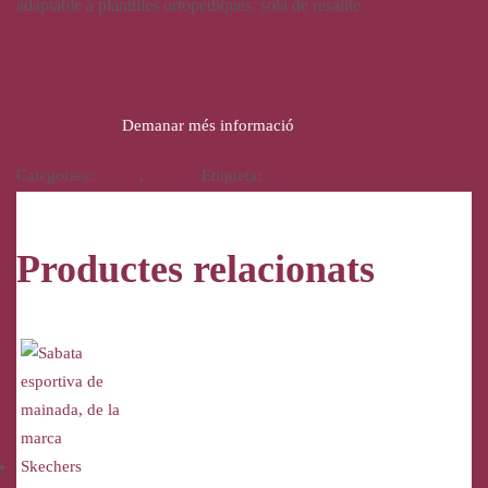
adaptable a plantilles ortopèdiques, sola de resalite
34,95
€
Demanar més informació
Categories:
Calçat
,
Infantil
Etiqueta:
Skechers
Productes relacionats