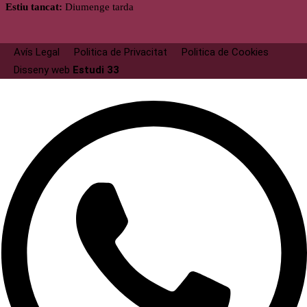
Estiu tancat:
Diumenge tarda
Avís Legal
Politica de Privacitat
Politica de Cookies
Disseny web
Estudi 33