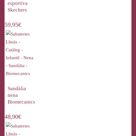
esportiva
Skechers
59,95
€
Sandàlia
nena
Biomecanics
48,90
€