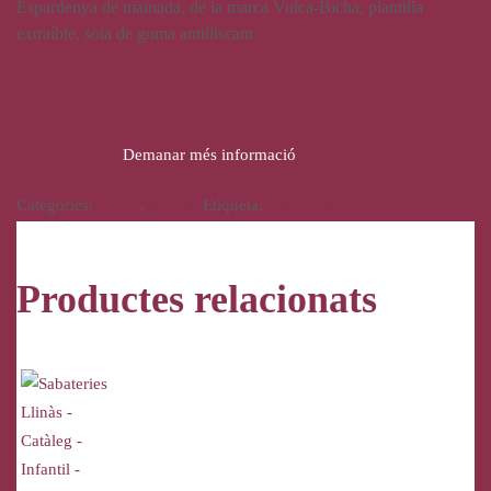
Espardenya de mainada, de la marca Vulca-Bicha, plantilla
extraíble, sola de goma antilliscant
21,00
€
17,50
€
Demanar més informació
Categories:
Calçat
,
Infantil
Etiqueta:
Vulca-Bicha
Productes relacionats