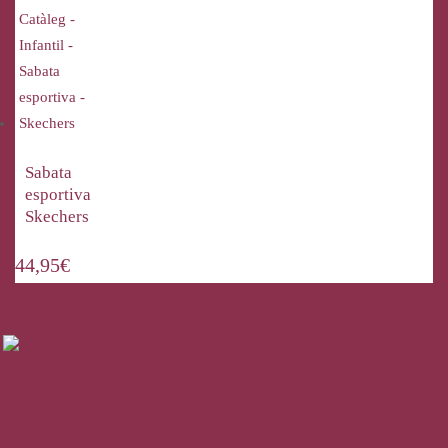
Sabata
esportiva
Skechers
44,95
€
La Bisbal