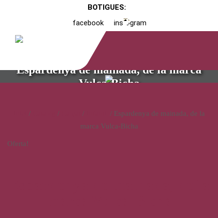
BOTIGUES:
facebook
instagram
Espardenya de mainada, de la marca
Vulca-Bicha
Inici
/
Catàleg
/
Calçat
/
Infantil
/ Espardenya de mainada, de la
marca Vulca-Bicha
Oferta!
Espardenya de mainada, de la
marca Vulca-Bicha