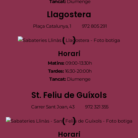
Tancat:
Diumenge
Llagostera
Plaça Catalunya, 1
972 805 291
Horari
Matins:
09:00-13:30h
Tardes:
16:30-20:00h
Tancat:
Diumenge
St. Feliu de Guíxols
Carrer Sant Joan, 43
972 321 355
Horari