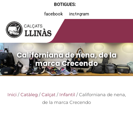
BOTIGUES:
facebook
instagram
Californiana de nena, de la
marca Crecendo
Inici
/
Catàleg
/
Calçat
/
Infantil
/ Californiana de nena,
de la marca Crecendo