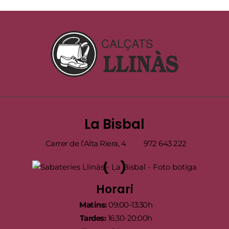
La Bisbal
Carrer de l’Alta Riera, 4
972 643 222
Horari
Matins:
09:00-13:30h
Tardes:
16:30-20:00h