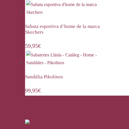
Sabata esportiva d’home de la marca
Skechers
59,95
€
Sandàlia Pikolinos
99,95
€