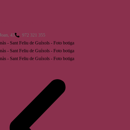
 de Guíxols
Joan, 43
972 321 355