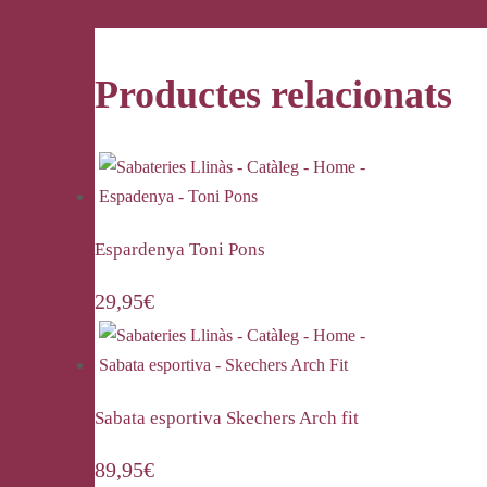
Productes relacionats
Espardenya Toni Pons
29,95
€
Sabata esportiva Skechers Arch fit
89,95
€