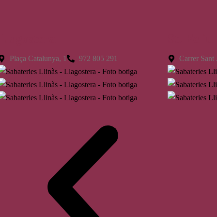
Llagostera
St. Feliu
Plaça Catalunya, 1
972 805 291
Carrer Sant 