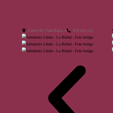
La Bisbal
Carrer de l’Alta Riera, 4
972 643 222