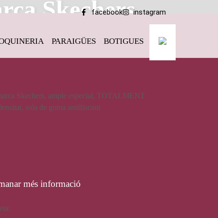
arca Skechers
facebook
instagram
OQUINERIA
PARAIGÜES
BOTIGUES
hers
da d’home, de la marca Skechers
a marca Skechers, ample especial, TOTALMENT
sitat, sola de goma antilliscant
69,95
€
manar més informació
eta:
Skechers