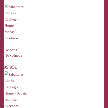
Mocasí
Pikolinos
99,95
€