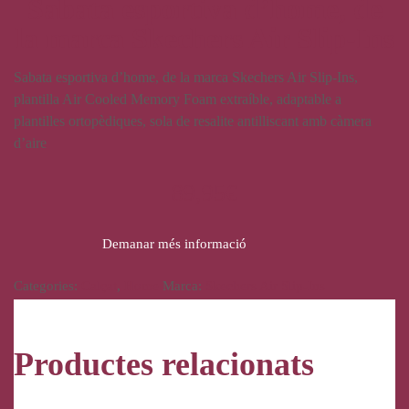
Sabata esportiva d’home, de
la marca Skechers Air Slip-Ins
Sabata esportiva d’home, de la marca Skechers Air Slip-Ins,
plantilla Air Cooled Memory Foam extraíble, adaptable a
plantilles ortopèdiques, sola de resalite antilliscant amb càmera
d’aire
89,95
€
Demanar més informació
Categories:
Calçat
,
Home
Marca:
Skechers Air Slip-Ins
Productes relacionats