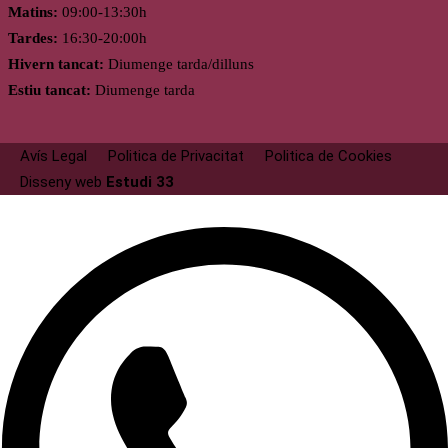
Matins:
09:00-13:30h
Tardes:
16:30-20:00h
Hivern tancat:
Diumenge tarda/dilluns
Estiu tancat:
Diumenge tarda
Avís Legal
Politica de Privacitat
Politica de Cookies
Disseny web
Estudi 33