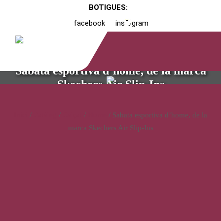
BOTIGUES:
facebook
instagram
Sabata esportiva d’home, de la marca
Skechers Air Slip-Ins
Inici
/
Catàleg
/
Calçat
/
Home
/ Sabata esportiva d’home, de la
marca Skechers Air Slip-Ins