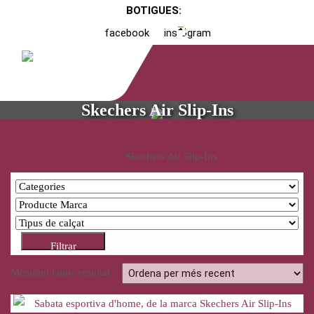
BOTIGUES:
facebook
instagram
Skechers Air Slip-Ins
Inici
/ Skechers Air Slip-Ins
Filtrar
Mostrant l'únic resultat