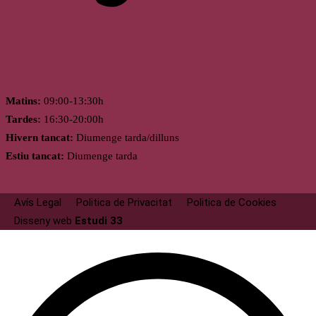
Horari
Matins:
09:00-13:30h
Tardes:
16:30-20:00h
Hivern tancat:
Diumenge tarda/dilluns
Estiu tancat:
Diumenge tarda
Avís Legal
Politica de Privacitat
Politica de Cookies
Disseny web
Estudi 33