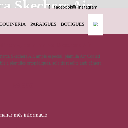
ca Skechers Air
facebook
instagram
OQUINERIA
PARAIGÜES
BOTIGUES
rs Air
 d’home, de la marca Skechers Air
marca Skechers Air, ample especial, plantilla Air Cooled
e a plantilles ortopèdiques, sola de resalite amb càmera
69,95
€
manar més informació