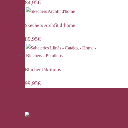
84,95
€
Skechers Archfit d’home
89,95
€
Blucher Pikolinos
99,95
€