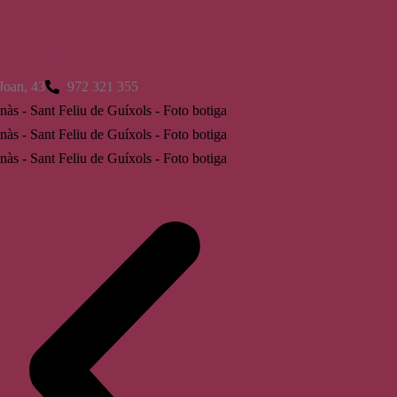
 de Guíxols
Joan, 43
972 321 355