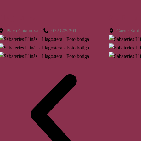
Llagostera
St. Feliu
Plaça Catalunya, 1
972 805 291
Carrer Sant 