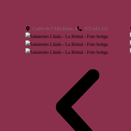
La Bisbal
Carrer de l’Alta Riera, 4
972 643 222