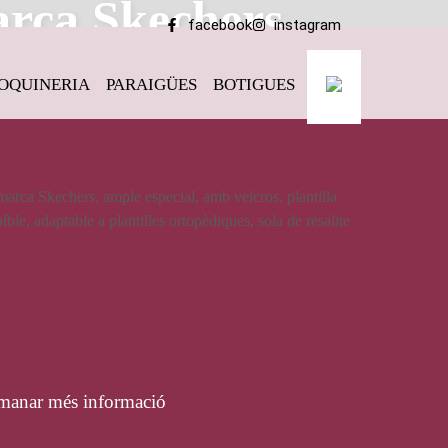
arca Skechers
facebook
instagram
OQUINERIA
PARAIGÜES
BOTIGUES
hers
va d’home, de la marca Skechers
marca Skechers, ample especial, amb velcros, plantilla
e, adaptable a plantilles ortopèdiques, sola de resalite
74,95
€
manar més informació