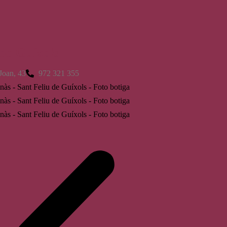
 de Guíxols
Joan, 43
972 321 355