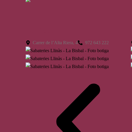
La Bisbal
Carrer de l’Alta Riera, 4
972 643 222