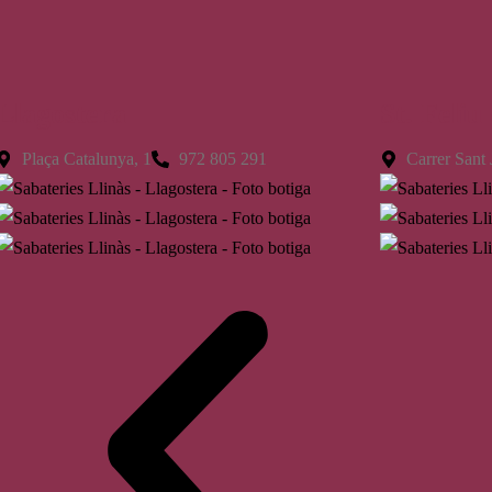
Llagostera
St. Feliu
Plaça Catalunya, 1
972 805 291
Carrer Sant 