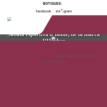
BOTIGUES:
facebook
instagram
Sabata esportiva d’home, de la marca
J’Hayber
Inici
/
Catàleg
/
Calçat
/
Home
/ Sabata esportiva d’home, de la
marca J’Hayber
Sabata esportiva d’home, de
la marca J’Hayber