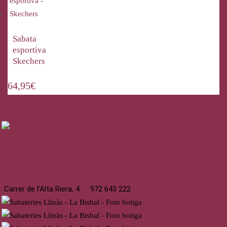
Sabata
esportiva
Skechers
64,95
€
La Bisbal
Carrer de l’Alta Riera, 4
972 643 222