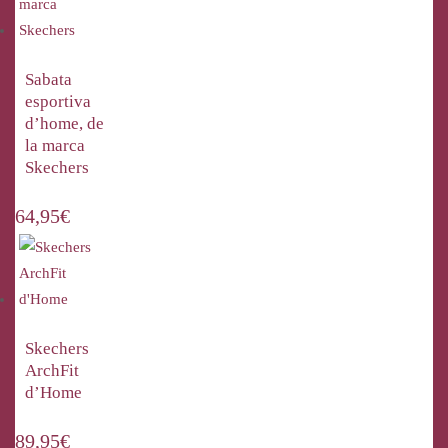
Sabata
esportiva
d’home, de
la marca
Skechers
64,95
€
Skechers
ArchFit
d’Home
89,95
€