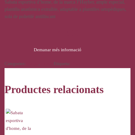
Sabata esportiva d’home, de la marca J’Hayber, ample especial,
plantilla anatòmica extraíble, adaptable a plantilles ortopèdiques,
sola de polietilè antilliscant
41,50
€
Demanar més informació
Categories:
Calçat
,
Home
Etiqueta:
J'hayber
Productes relacionats