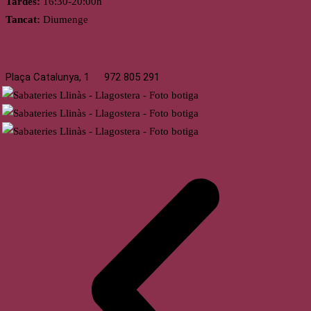
Tardes:
16:30-20:00h
Tancat:
Diumenge
Llagostera
Plaça Catalunya, 1
972 805 291