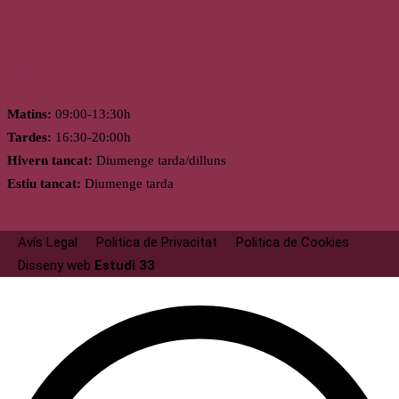
Horari
Matins:
09:00-13:30h
Tardes:
16:30-20:00h
Hivern tancat:
Diumenge tarda/dilluns
Estiu tancat:
Diumenge tarda
Avís Legal
Politica de Privacitat
Politica de Cookies
Disseny web
Estudi 33