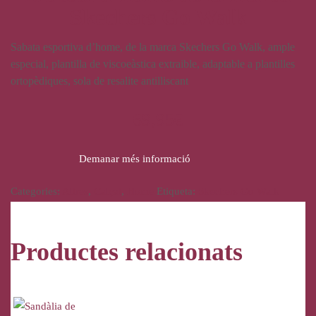
Skechers Go Walk
Sabata esportiva d’home, de la marca Skechers Go Walk, ample
especial, plantilla de viscoeàstica extraible, adaptable a plantilles
ortopèdiques, sola de resalite antilliscant
69,95
€
Demanar més informació
Categories:
Altres
,
Calçat
,
Home
Etiqueta:
Skechers Go Walk
Productes relacionats