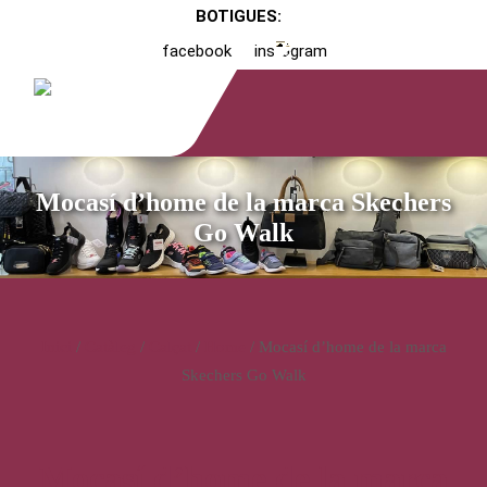
BOTIGUES:
facebook
instagram
Mocasí d’home de la marca Skechers
Go Walk
Inici
/
Catàleg
/
Calçat
/
Home
/ Mocasí d’home de la marca
Skechers Go Walk
Mocasí d’home de la marca