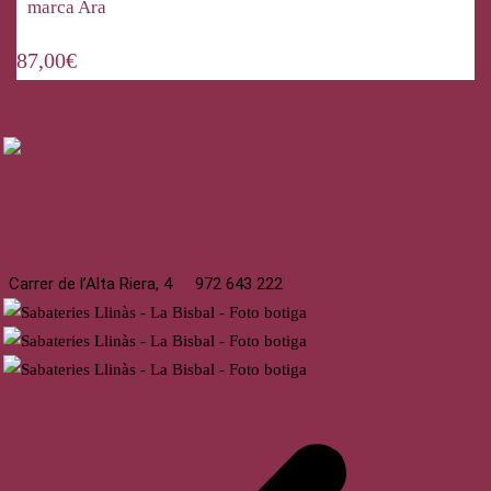
marca Ara
87,00
€
La Bisbal
Carrer de l’Alta Riera, 4
972 643 222