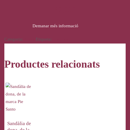
62,00
€
Demanar més informació
Categoria:
Altres
Etiqueta:
Interbios
Productes relacionats
Sandàlia de
dona, de la