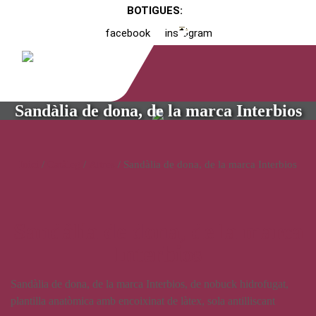
BOTIGUES:
facebook
instagram
Sandàlia de dona, de la marca Interbios
Inici
/
Catàleg
/
Altres
/ Sandàlia de dona, de la marca Interbios
Sandàlia de dona, de la marca
Interbios
Sandàlia de dona, de la marca Interbios, de nobuck hidrofugat,
plantilla anatòmica amb encoixinat de làtex, sola antilliscant