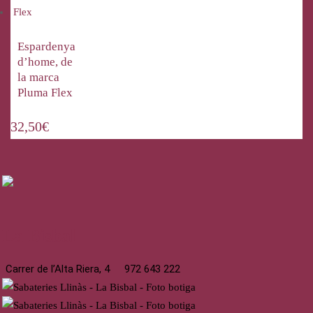
Espardenya
d’home, de
la marca
Pluma Flex
32,50
€
La Bisbal
Carrer de l’Alta Riera, 4
972 643 222