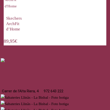
Skechers
ArchFit
d’Home
89,95
€
La Bisbal
Carrer de l’Alta Riera, 4
972 643 222