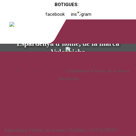
BOTIGUES:
facebook
instagram
Espardenya d’home, de la marca
Vulcabicha
Inici
/
Catàleg
/
Calçat
/
Home
/ Espardenya d’home, de la marca
Vulcabicha
Espardenya d’home, de la
marca Vulcabicha
Espardenya d’home, de la marca Nordikas, TOTALMENT