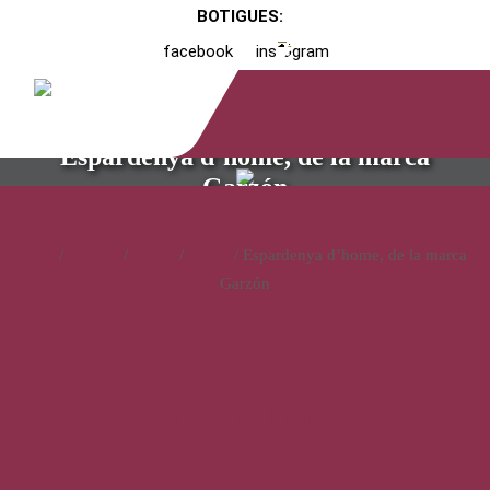
BOTIGUES:
facebook
instagram
Espardenya d’home, de la marca
Garzón
Inici
/
Catàleg
/
Calçat
/
Home
/ Espardenya d’home, de la marca
Garzón
Espardenya d’home, de la
marca Garzón