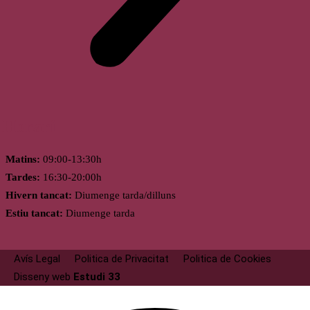
Horari
Matins:
09:00-13:30h
Tardes:
16:30-20:00h
Hivern tancat:
Diumenge tarda/dilluns
Estiu tancat:
Diumenge tarda
Avís Legal
Politica de Privacitat
Politica de Cookies
Disseny web
Estudi 33