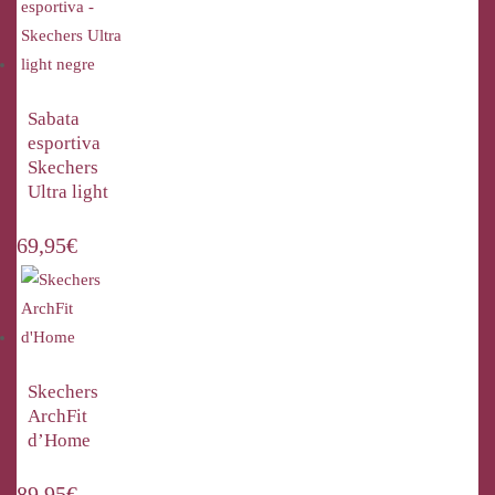
Sabata
esportiva
Skechers
Ultra light
69,95
€
Skechers
ArchFit
d’Home
89,95
€