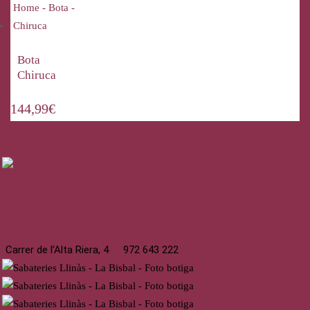
Bota
Chiruca
144,99
€
La Bisbal
Carrer de l’Alta Riera, 4
972 643 222