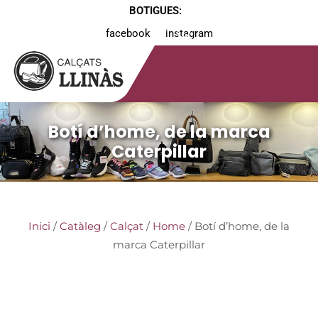
BOTIGUES:
facebook
instagram
Botí d’home, de la marca
Caterpillar
Inici
/
Catàleg
/
Calçat
/
Home
/ Botí d’home, de la
marca Caterpillar