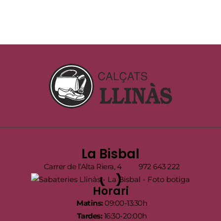
La Bisbal
Carrer de l’Alta Riera, 4
972 643 222
Horari
Matins:
09:00-13:30h
Tardes:
16:30-20:00h