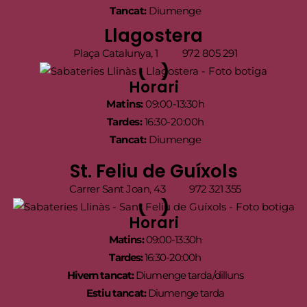
Tancat:
Diumenge
Llagostera
Plaça Catalunya, 1
972 805 291
Horari
Matins:
09:00-13:30h
Tardes:
16:30-20:00h
Tancat:
Diumenge
St. Feliu de Guíxols
Carrer Sant Joan, 43
972 321 355
Horari
Matins:
09:00-13:30h
Tardes:
16:30-20:00h
Hivern tancat:
Diumenge tarda/dilluns
Estiu tancat:
Diumenge tarda