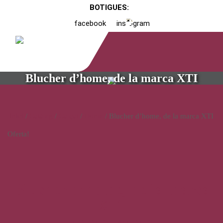
BOTIGUES:
facebook
instagram
Blucher d’home, de la marca XTI
Inici
/
Catàleg
/
Calçat
/
Home
/ Blucher d’home, de la marca XTI
Oferta!
Blucher d’home, de la marca
XTI