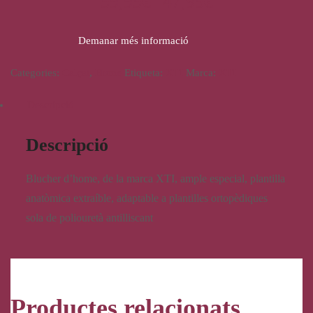
59,95
€
47,95
€
Demanar més informació
Categories:
Calçat
,
Home
Etiqueta:
XTI
Marca:
XTI
Descripció
Descripció
Blucher d’home, de la marca XTI, ample especial, plantilla
anatòmica extraíble, adaptable a plantilles ortopèdiques
sola de poliouretà antilliscant
Productes relacionats