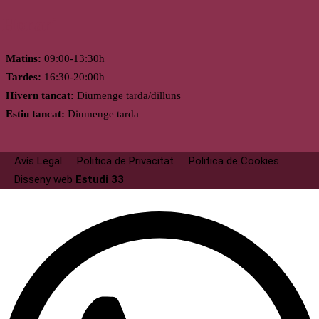
Horari
Matins:
09:00-13:30h
Tardes:
16:30-20:00h
Hivern tancat:
Diumenge tarda/dilluns
Estiu tancat:
Diumenge tarda
Avís Legal
Politica de Privacitat
Politica de Cookies
Disseny web
Estudi 33