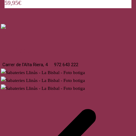
59,95
€
La Bisbal
Carrer de l’Alta Riera, 4
972 643 222