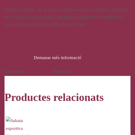
Blucher d’home, de la marca Pikolinos, ample especial, plantillla
de viscoel+àstica extraíble, adaptable a plantilles ortopèdiques,
sola de làtex antilliscant amb càmera d’aire
99,95
€
79,95
€
Demanar més informació
Categories:
Calçat
,
Home
Etiqueta:
Pikolinos
Productes relacionats