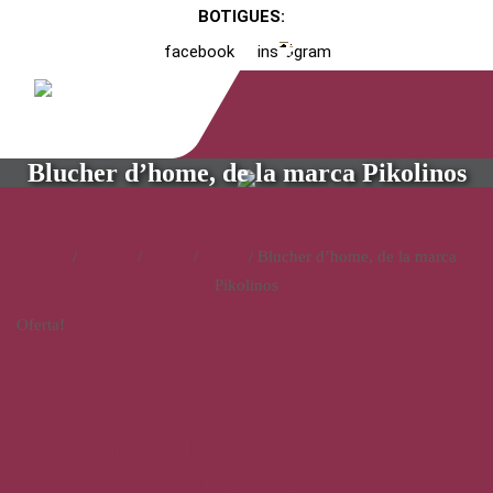
BOTIGUES:
facebook
instagram
Blucher d’home, de la marca Pikolinos
Inici
/
Catàleg
/
Calçat
/
Home
/ Blucher d’home, de la marca
Pikolinos
Oferta!
Blucher d’home, de la marca
Pikolinos