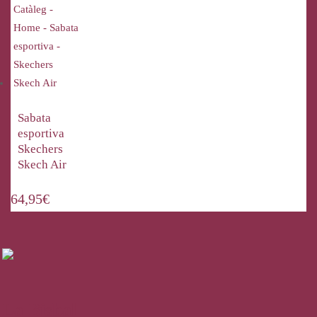
Sabata
esportiva
Skechers
Skech Air
64,95
€
La Bisbal