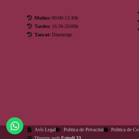
Horari
Matins:
09:00-13:30h
Tardes:
16:30-20:00h
Tancat:
Diumenge
Avís Legal
Politica de Privacitat
Politica de C
Disseny web
Estudi 33