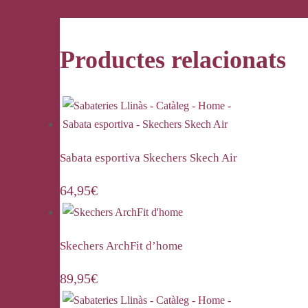
Productes relacionats
Sabata esportiva Skechers Skech Air
64,95
€
Skechers ArchFit d’home
89,95
€