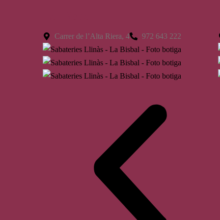
La Bisbal
Carrer de l’Alta Riera, 4
972 643 222