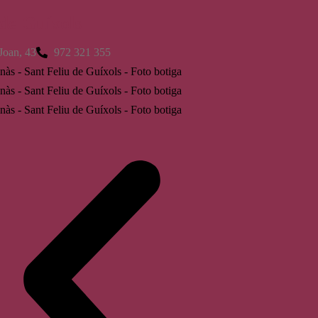
 de Guíxols
Joan, 43
972 321 355