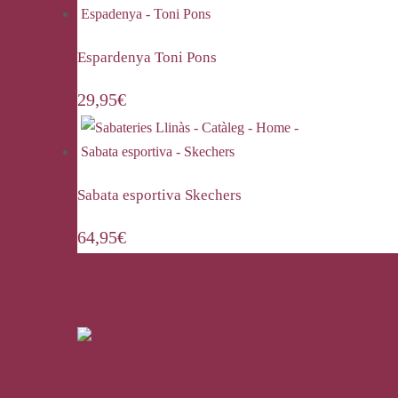
Espardenya Toni Pons
29,95
€
Sabata esportiva Skechers
64,95
€