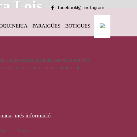
ca Lois
facebook
instagram
OQUINERIA
PARAIGÜES
BOTIGUES
d’home, de la marca Lois
s, ample especial,plantilla anatòmica extraíble,
es, sola de microporós i crepe antilliscant
49,95
€
manar més informació
eta:
Lois
Marca:
Lois