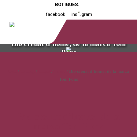
BOTIGUES:
facebook
instagram
Bio creuat d’home, de la marca Toni
Pons
Inici
/
Catàleg
/
Calçat
/
Home
/ Bio creuat d’home, de la marca
Toni Pons
Bio creuat d’home, de la
marca Toni Pons