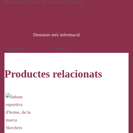
Bio creuat d’home, de la marca Toni Pons
49,95
€
Demanar més informació
Categories:
Calçat
,
Home
Etiqueta:
Toni Pons
Productes relacionats