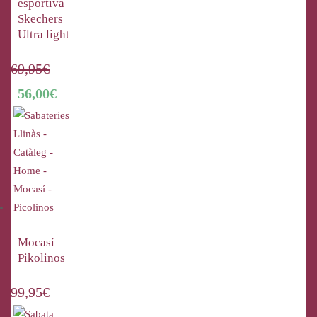
esportiva
Skechers
Ultra light
69,95
€
56,00
€
Mocasí
Pikolinos
99,95
€