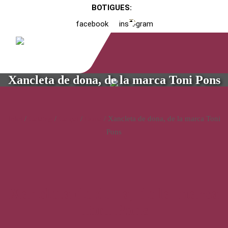
BOTIGUES:
facebook
instagram
Xancleta de dona, de la marca Toni Pons
Inici
/
Catàleg
/
Calçat
/
Dona
/ Xancleta de dona, de la marca Toni
Pons
Xancleta de dona, de la marca
Toni Pons