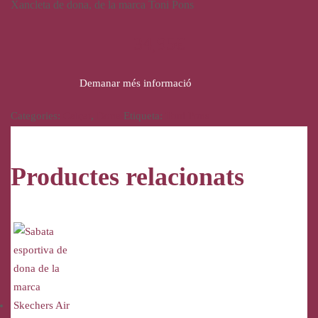
Xancleta de dona, de la marca Toni Pons
34,95
€
Demanar més informació
Categories:
Calçat
,
Dona
Etiqueta:
Toni Pons
Productes relacionats