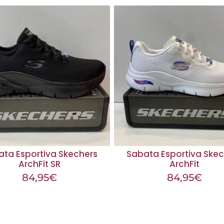
ata Esportiva Skechers
Sabata Esportiva Skec
ArchFit SR
ArchFit
84,95
€
84,95
€