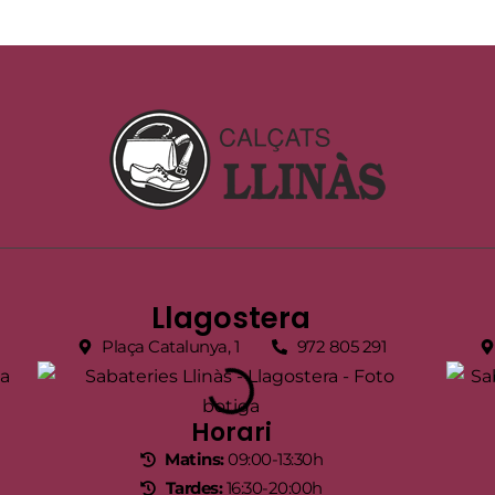
Llagostera
Plaça Catalunya, 1
972 805 291
Horari
Matins:
09:00-13:30h
Tardes:
16:30-20:00h