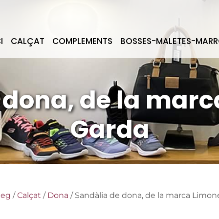
I
CALÇAT
COMPLEMENTS
BOSSES-MALETES-MARR
 dona, de la marc
Garda
leg
/
Calçat
/
Dona
/ Sandàlia de dona, de la marca Limon