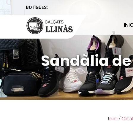
BOTIGUES:
INIC
Sandàlia de
Inici
/
Catà