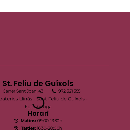
St. Feliu de Guíxols
Carrer Sant Joan, 43
972 321 355
Horari
Matins:
09:00-13:30h
Tardes:
16:30-20:00h