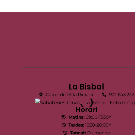
La Bisbal
Carrer de l’Alta Riera, 4
972 643 222
Horari
Matins:
09:00-13:30h
Tardes:
16:30-20:00h
Tancat:
Diumenge