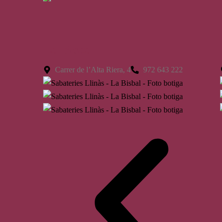
La Bisbal
Carrer de l’Alta Riera, 4
972 643 222