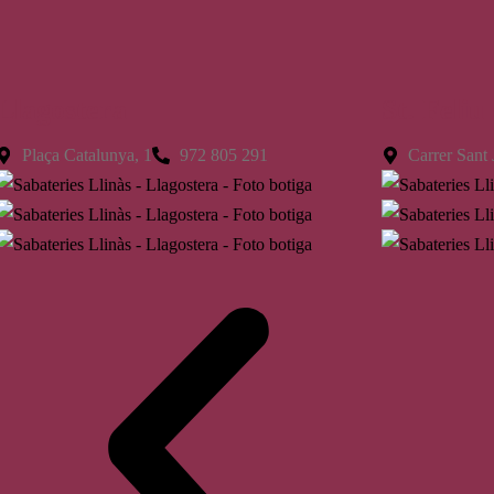
Llagostera
St. Feliu
Plaça Catalunya, 1
972 805 291
Carrer Sant 