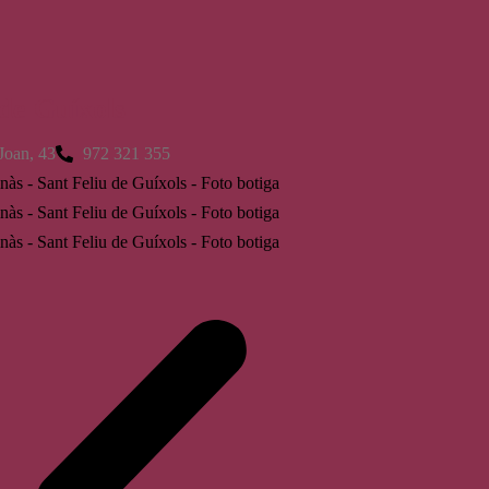
 de Guíxols
Joan, 43
972 321 355