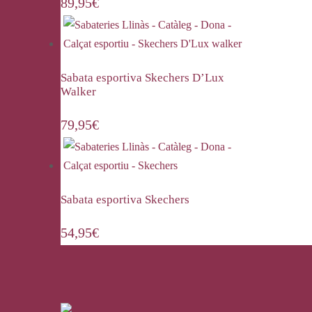
89,95
€
Sabata esportiva Skechers D’Lux
Walker
79,95
€
Sabata esportiva Skechers
54,95
€