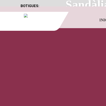
Sandàli
BOTIGUES:
INI