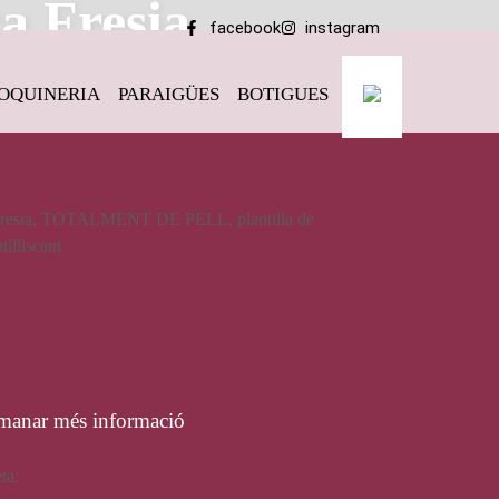
a Fresia
facebook
instagram
OQUINERIA
PARAIGÜES
BOTIGUES
de dona, de la marca Fresia
a Fresia, TOTALMENT DE PELL, plantilla de
tilliscant
55,00
€
manar més informació
eta:
Fresia