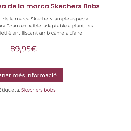
va de la marca Skechers Bobs
, de la marca Skechers, ample especial,
ry Foam extraible, adaptable a plantilles
ietilè antilliscant amb càmera d’aire
89,95
€
nar més informació
Etiqueta:
Skechers bobs