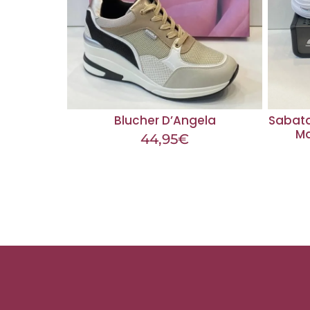
Blucher D’Angela
Sabata
Ma
44,95
€