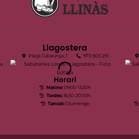
Llagostera
Plaça Catalunya, 1
972 805 291
Horari
Matins:
09:00-13:30h
Tardes:
16:30-20:00h
Tancat:
Diumenge