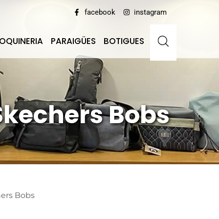
facebook
instagram
OQUINERIA
PARAIGÜES
BOTIGUES
Skechers Bobs
hers Bobs