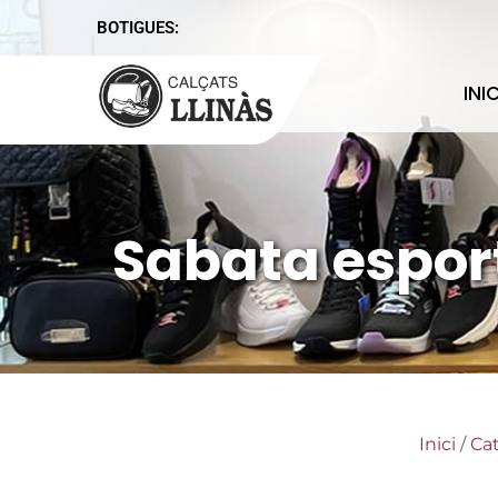
BOTIGUES:
INIC
Sabata espor
Inici
/
Ca