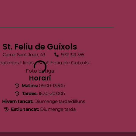
St. Feliu de Guíxols
Carrer Sant Joan, 43
972 321 355
Horari
Matins:
09:00-13:30h
Tardes:
16:30-20:00h
Hivern tancat:
Diumenge tarda/dilluns
Estiu tancat:
Diumenge tarda