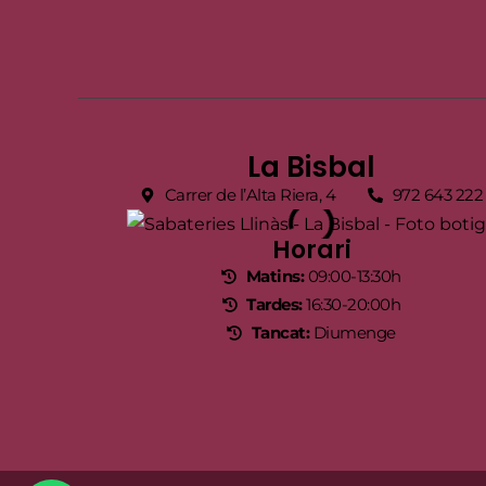
La Bisbal
Carrer de l’Alta Riera, 4
972 643 222
Horari
Matins:
09:00-13:30h
Tardes:
16:30-20:00h
Tancat:
Diumenge