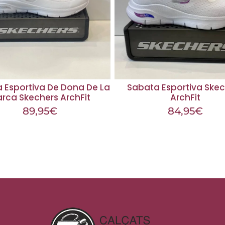
 Esportiva De Dona De La
Sabata Esportiva Skec
rca Skechers ArchFit
ArchFit
89,95
€
84,95
€