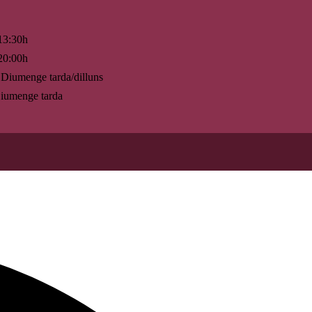
13:30h
20:00h
Diumenge tarda/dilluns
umenge tarda