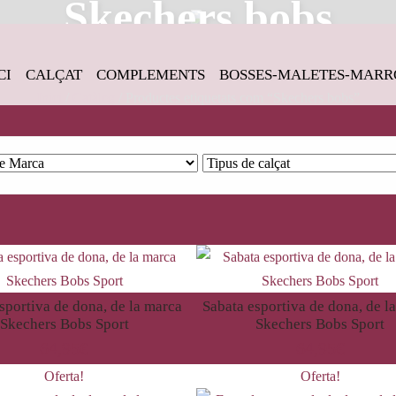
Skechers bobs
CI
CALÇAT
COMPLEMENTS
BOSSES-MALETES-MARR
Inici
/
Catàleg
/ Productes etiquetats com “Skechers bobs”
sportiva de dona, de la marca
Sabata esportiva de dona, de l
Skechers Bobs Sport
Skechers Bobs Sport
64,95
€
64,95
€
Oferta!
Oferta!