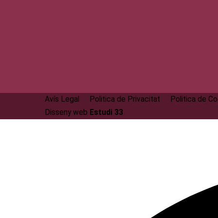
Avís Legal
Politica de Privacitat
Politica de C
Disseny web
Estudi 33