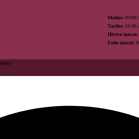
Horari
Matins:
09:00-
Tardes:
16:30-
Hivern tancat:
Estiu tancat:
Di
ookies