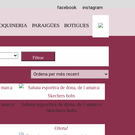
facebook
instagram
OQUINERIA
PARAIGÜES
BOTIGUES
Filtrar
a marca
Sabata esportiva de dona, de l amarca
Skechers bobs
59,95
€
Oferta!