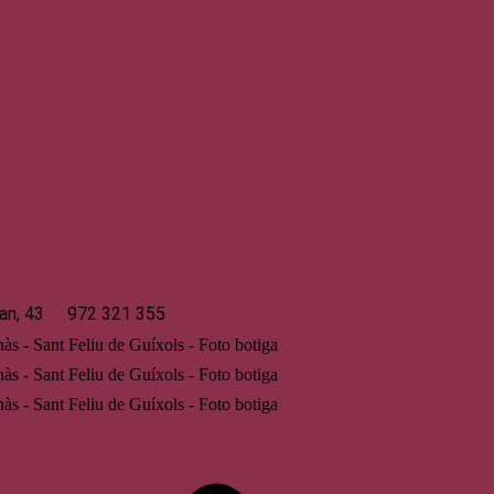
 de Guíxols
an, 43
972 321 355