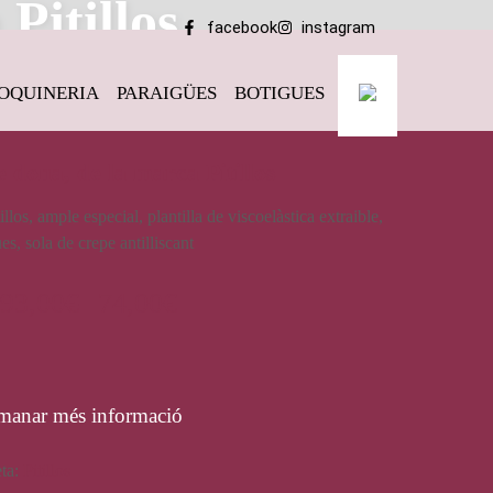
Pitillos
facebook
instagram
OQUINERIA
PARAIGÜES
BOTIGUES
 dona, de la marca Pitillos
los, ample especial, plantilla de viscoelàstica extraible,
es, sola de crepe antilliscant
93,00
€
74,00
€
manar més informació
eta:
Pitillos