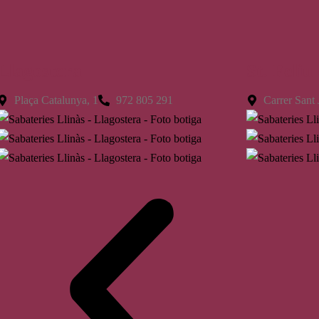
Llagostera
St. Feliu
Plaça Catalunya, 1
972 805 291
Carrer Sant 