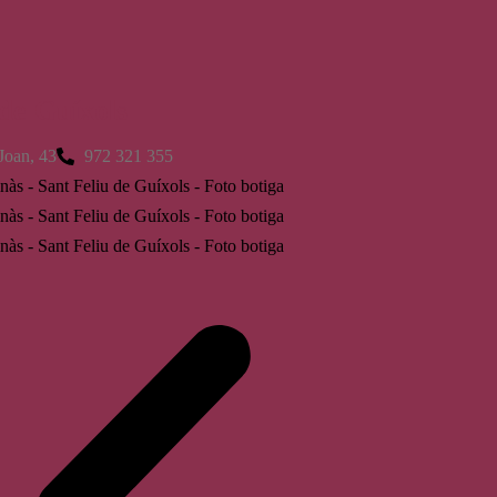
 de Guíxols
Joan, 43
972 321 355