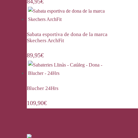
84,95
€
Sabata esportiva de dona de la marca
Skechers ArchFit
89,95
€
Blucher 24Hrs
109,90
€