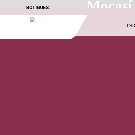
Mocasí 
BOTIGUES:
INI