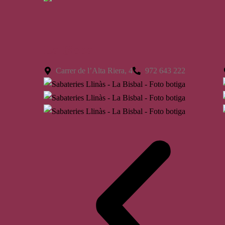
La Bisbal
Carrer de l’Alta Riera, 4
972 643 222