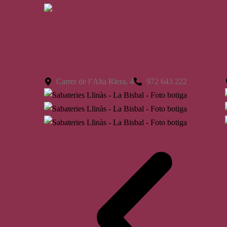
La Bisbal
Carrer de l’Alta Riera, 4
972 643 222