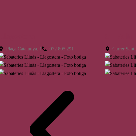
Llagostera
St. Feliu
Plaça Catalunya, 1
972 805 291
Carrer Sant 