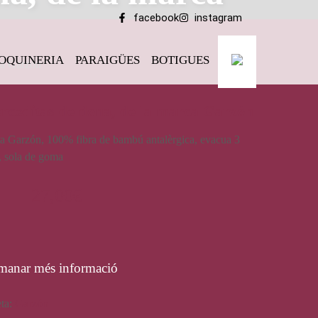
facebook
instagram
OQUINERIA
PARAIGÜES
BOTIGUES
ca Garzón
rceditas de dona, de la marca Garzón
a Garzón, 100% fibra de bambú antalèrgica, evacua 3
, sola de goma
27,00
€
manar més informació
eta:
Garzón