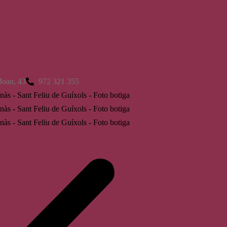
 de Guíxols
Joan, 43
972 321 355