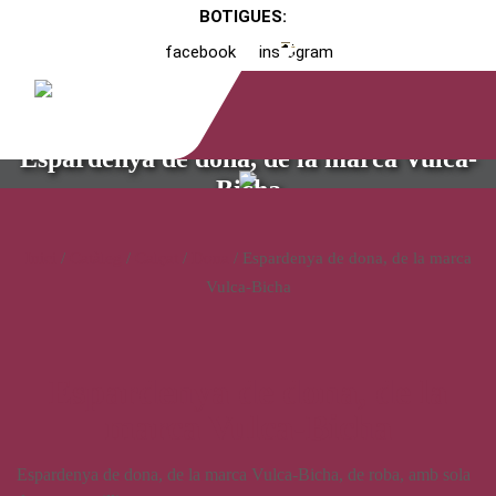
BOTIGUES:
facebook
instagram
Espardenya de dona, de la marca Vulca-
Bicha
Inici
/
Catàleg
/
Calçat
/
Dona
/ Espardenya de dona, de la marca
Vulca-Bicha
Espardenya de dona, de la
marca Vulca-Bicha
Espardenya de dona, de la marca Vulca-Bicha, de roba, amb sola