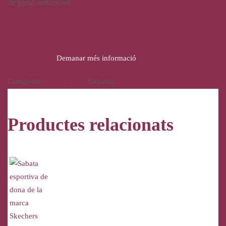
de goma antilliscant
22,00
€
Demanar més informació
Categories:
Calçat
,
Dona
Etiqueta:
Vulca-Bicha
Productes relacionats