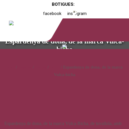
BOTIGUES:
facebook
instagram
Espardenya de dona, de la marca Vulca-
bicha
Inici
/
Catàleg
/
Calçat
/
Dona
/ Espardenya de dona, de la marca
Vulca-bicha
Espardenya de dona, de la
marca Vulca-bicha
Espardenya de dona, de la marca Vulca-Bicha, de tovallola, amb