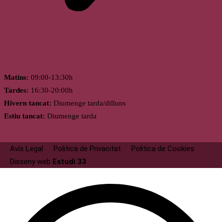
Horari
Matins:
09:00-13:30h
Tardes:
16:30-20:00h
Hivern tancat:
Diumenge tarda/dilluns
Estiu tancat:
Diumenge tarda
Avís Legal
Politica de Privacitat
Politica de Cookies
Disseny web
Estudi 33