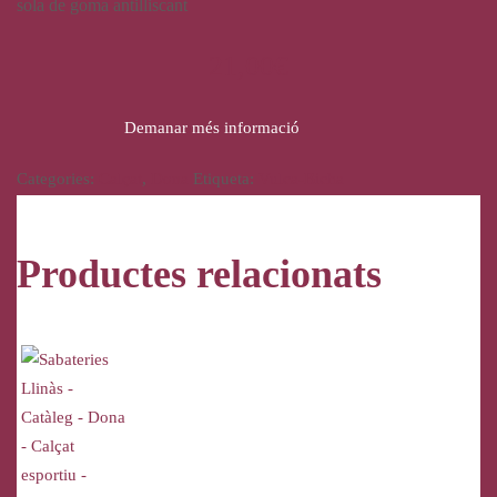
sola de goma antilliscant
21,00
€
Demanar més informació
Categories:
Calçat
,
Dona
Etiqueta:
Vulca-Bicha
Productes relacionats