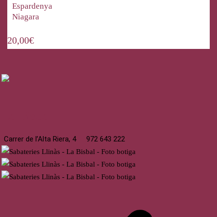
Espardenya
Niagara
20,00
€
La Bisbal
Carrer de l’Alta Riera, 4
972 643 222