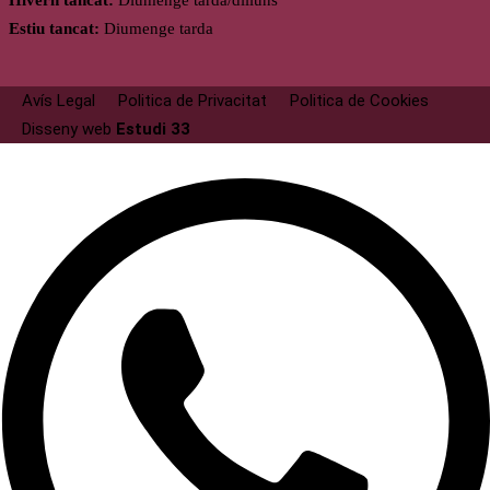
Hivern tancat:
Diumenge tarda/dilluns
Estiu tancat:
Diumenge tarda
Avís Legal
Politica de Privacitat
Politica de Cookies
Disseny web
Estudi 33