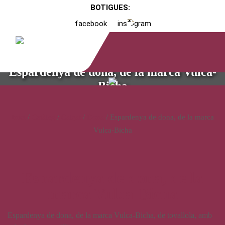
BOTIGUES:
facebook
instagram
Espardenya de dona, de la marca Vulca-
Bicha
Inici
/
Catàleg
/
Calçat
/
Dona
/ Espardenya de dona, de la marca
Vulca-Bicha
Espardenya de dona, de la
marca Vulca-Bicha
Espardenya de dona, de la marca Vulca-Bicha, de tovallola, amb