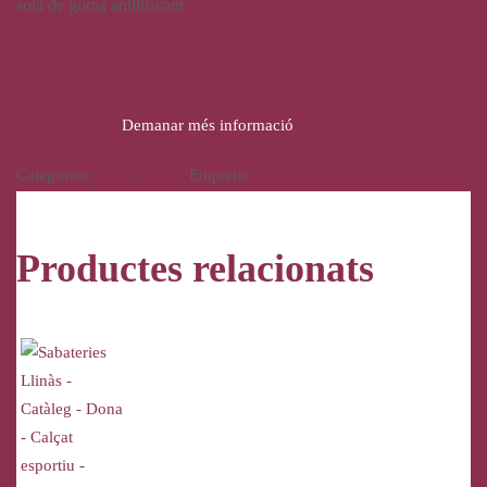
sola de goma antilliscant
21,00
€
Demanar més informació
Categories:
Calçat
,
Dona
Etiqueta:
Vulca-Bicha
Productes relacionats