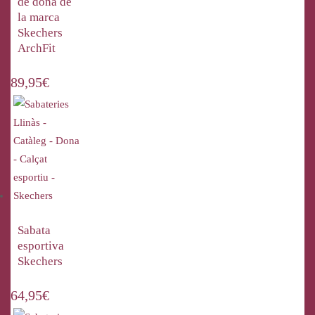
de dona de
la marca
Skechers
ArchFit
89,95
€
Sabata
esportiva
Skechers
64,95
€