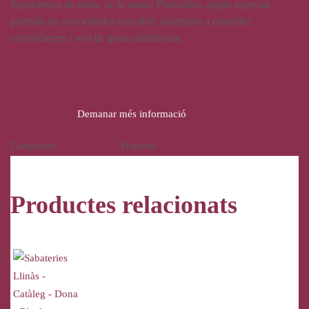
Espardenya de dona, de la marca Plumaflex, ample especial
plantilla de viscoelàstica extraíble, adaptable a plantilles
ortopèdiques i sola de goma antilliscant
31,00
€
Demanar més informació
Categories:
Calçat
,
Dona
Etiqueta:
Plumaflex
Productes relacionats