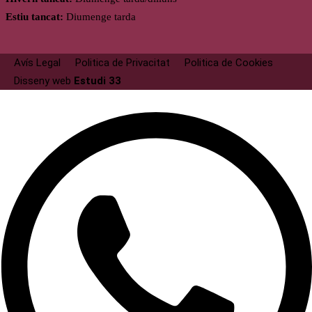
Estiu tancat:
Diumenge tarda
Avís Legal
Politica de Privacitat
Politica de Cookies
Disseny web
Estudi 33