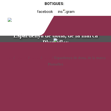
BOTIGUES:
facebook
instagram
Espardenya de dona, de la marca
Plumaflex
Inici
/
Catàleg
/
Calçat
/
Dona
/ Espardenya de dona, de la marca
Plumaflex
Espardenya de dona, de la
marca Plumaflex