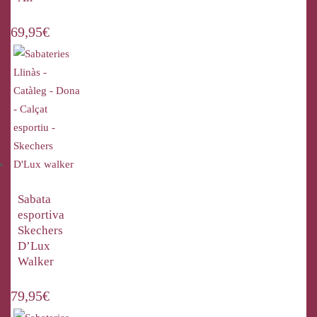
69,95
€
Sabata
esportiva
Skechers
D’Lux
Walker
79,95
€