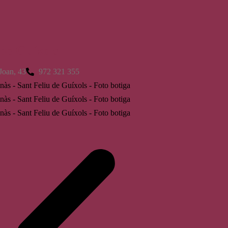
 de Guíxols
Joan, 43
972 321 355