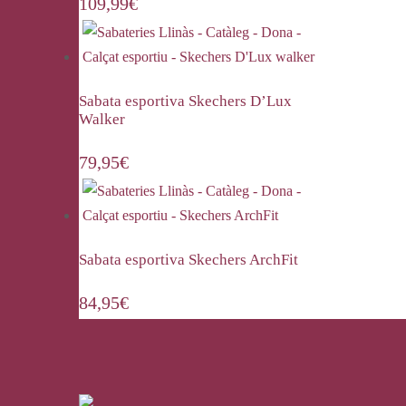
109,99
€
Sabata esportiva Skechers D’Lux
Walker
79,95
€
Sabata esportiva Skechers ArchFit
84,95
€