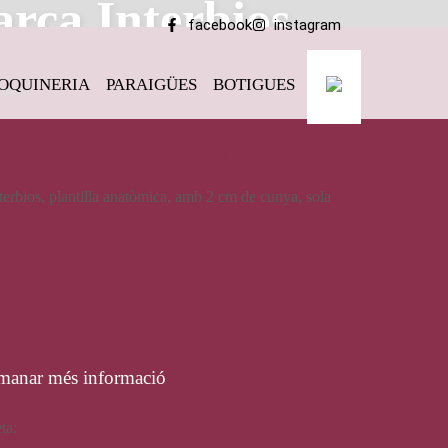
arca Interbios
facebook
instagram
OQUINERIA
PARAIGÜES
BOTIGUES
rbios
 tipus bio, de la marca Interbios
terbios, plantilla anatòmica, amb 2 cm de cunya, sola
43,00
€
manar més informació
eta:
Interbios