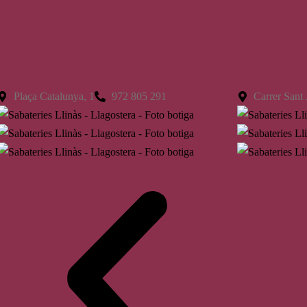
Llagostera
St. Feliu
Plaça Catalunya, 1
972 805 291
Carrer Sant 