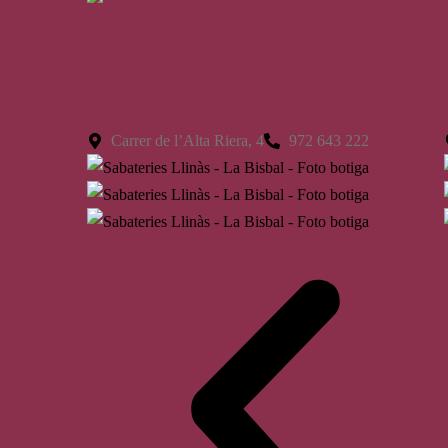
La Bisbal
Carrer de l’Alta Riera, 4
972 643 222