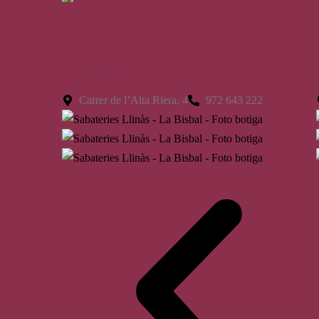
La Bisbal
Carrer de l’Alta Riera, 4
972 643 222