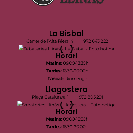
La Bisbal
Carrer de l’Alta Riera, 4
972 643 222
Horari
Matins:
09:00-13:30h
Tardes:
16:30-20:00h
Tancat:
Diumenge
Llagostera
Plaça Catalunya, 1
972 805 291
Horari
Matins:
09:00-13:30h
Tardes:
16:30-20:00h