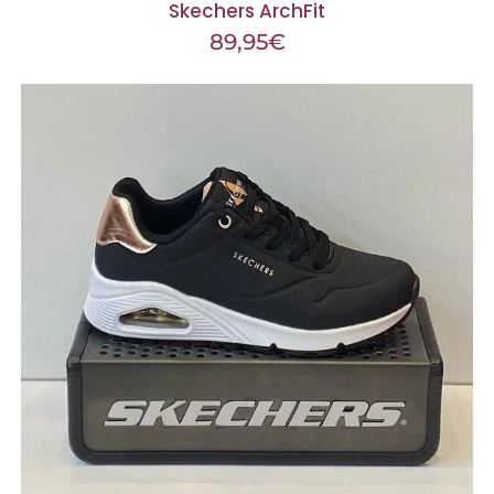
Skechers ArchFit
89,95
€