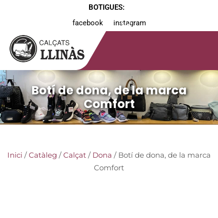
BOTIGUES:
facebook
instagram
Botí de dona, de la marca
Comfort
Inici
/
Catàleg
/
Calçat
/
Dona
/ Botí de dona, de la marca
Comfort