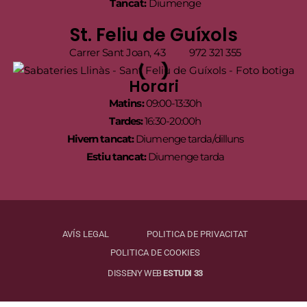
Tancat:
Diumenge
St. Feliu de Guíxols
Carrer Sant Joan, 43
972 321 355
Horari
Matins:
09:00-13:30h
Tardes:
16:30-20:00h
Hivern tancat:
Diumenge tarda/dilluns
Estiu tancat:
Diumenge tarda
AVÍS LEGAL
POLITICA DE PRIVACITAT
POLITICA DE COOKIES
DISSENY WEB
ESTUDI 33