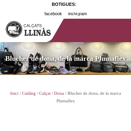
BOTIGUES:
facebook
instagram
Blucher de dona, de la marca Plumaflex
Inici
/
Catàleg
/
Calçat
/
Dona
/ Blucher de dona, de la marca
Plumaflex