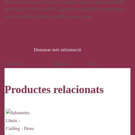
Blucher de dona, de la marca Comfort, ample especial, plantilla
anatòmica de làtex estraíble, adaptable a plantilles ortopèdiques,
sola de polietilè antilliscant amb càmera d’aire
87,95
€
Demanar més informació
Categories:
Calçat
,
Dona
Etiqueta:
Comfort
Marca:
Comfort
Productes relacionats