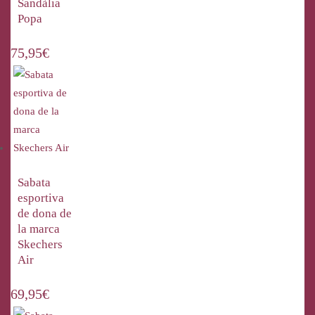
Sandàlia
Popa
75,95
€
Sabata
esportiva
de dona de
la marca
Skechers
Air
69,95
€