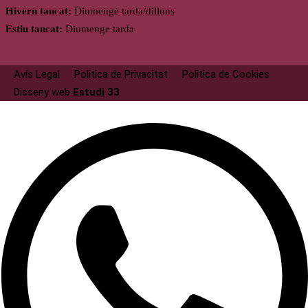
Hivern tancat:
Diumenge tarda/dilluns
Estiu tancat:
Diumenge tarda
Avís Legal
Politica de Privacitat
Politica de Cookies
Disseny web
Estudi 33