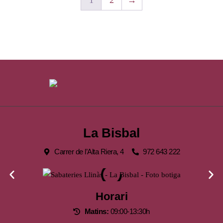
1
2
→
La Bisbal
Carrer de l’Alta Riera, 4
972 643 222
Horari
Matins:
09:00-13:30h