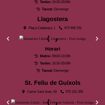
Tardes:
16:30-20:00h
Tancat:
Diumenge
Llagostera
Plaça Catalunya, 1
972 805 291
Horari
Matins:
09:00-13:30h
Tardes:
16:30-20:00h
Tancat:
Diumenge
St. Feliu de Guíxols
Carrer Sant Joan, 43
972 321 355