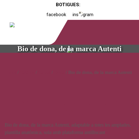
BOTIGUES:
facebook
instagram
Bio de dona, de la marca Autenti
Inici
/
Catàleg
/
Calçat
/
Dona
/ Bio de dona, de la marca Autenti
Bio de dona, de la marca
Autenti
Bio de dona, de la marca Autenti, adaptable a totes les amplades,
plantilla anatòmica, sola amb plataforma antilliscant