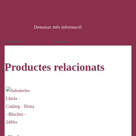
36,00
€
Demanar més informació
Categories:
Calçat
,
Dona
Etiqueta:
Autenti
Productes relacionats