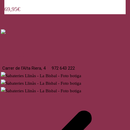
69,95
€
La Bisbal
Carrer de l’Alta Riera, 4
972 643 222