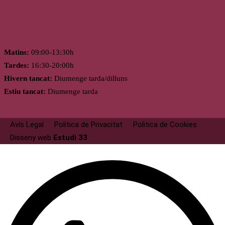
Horari
Matins:
09:00-13:30h
Tardes:
16:30-20:00h
Hivern tancat:
Diumenge tarda/dilluns
Estiu tancat:
Diumenge tarda
Avís Legal
Politica de Privacitat
Politica de Cookies
Disseny web
Estudi 33