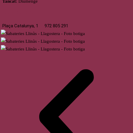
Tancat:
Diumenge
Llagostera
Plaça Catalunya, 1
972 805 291