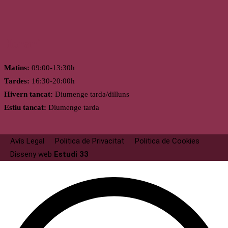
Horari
Matins:
09:00-13:30h
Tardes:
16:30-20:00h
Hivern tancat:
Diumenge tarda/dilluns
Estiu tancat:
Diumenge tarda
Avís Legal
Politica de Privacitat
Politica de Cookies
Disseny web
Estudi 33