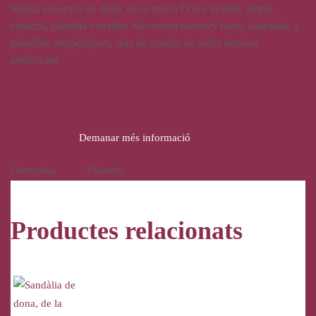
Sabata esportiva de dona, de la marca D’lux Walker, ample
especial, plantilla extraible Air-cooled memory foam, adaptable a
plantilles ortopèdiques, sola de resalite de doble densitat
antilliscant
79,95
€
Demanar més informació
Categoria:
Altres
Etiqueta:
Skechers
Productes relacionats