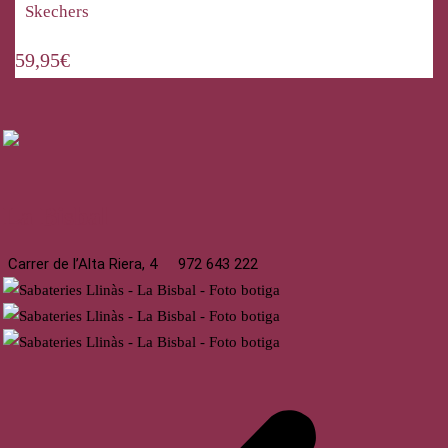
Skechers
59,95
€
La Bisbal
Carrer de l’Alta Riera, 4
972 643 222