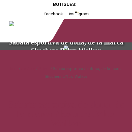
BOTIGUES:
facebook
instagram
Sabata esportiva de dona, de la marca
Skechers D’lux Walker
Inici
/
Catàleg
/
Altres
/ Sabata esportiva de dona, de la marca
Skechers D’lux Walker
Sabata esportiva de dona, de
la marca Skechers D’lux
Walker