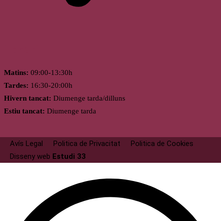
Horari
Matins:
09:00-13:30h
Tardes:
16:30-20:00h
Hivern tancat:
Diumenge tarda/dilluns
Estiu tancat:
Diumenge tarda
Avís Legal
Politica de Privacitat
Politica de Cookies
Disseny web
Estudi 33