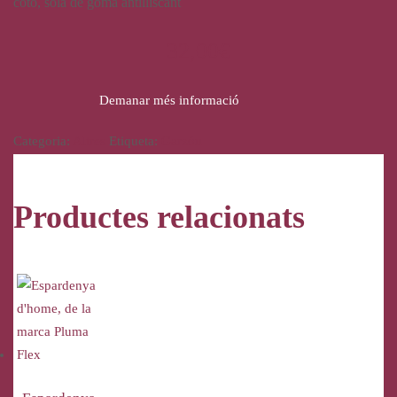
cotó, sola de goma antilliscant
32,00
€
Demanar més informació
Categoria:
Altres
Etiqueta:
Garzón
Productes relacionats