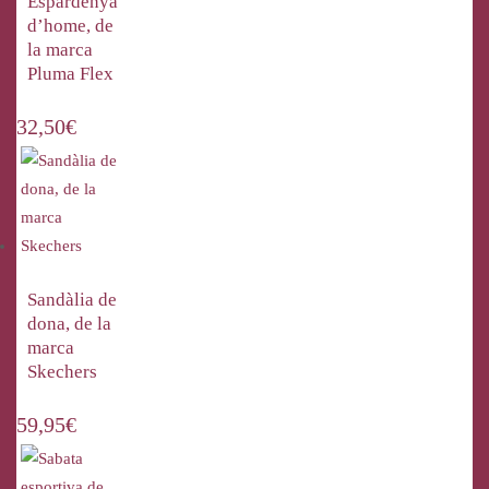
Espardenya
d’home, de
la marca
Pluma Flex
32,50
€
Sandàlia de
dona, de la
marca
Skechers
59,95
€