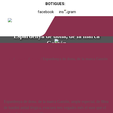
BOTIGUES:
facebook
instagram
Espardenya de dona, de la marca
Garzón
Inici
/
Catàleg
/
Altres
/ Espardenya de dona, de la marca Garzón
Espardenya de dona, de la
marca Garzón
Espardenya de dona, de la marca Garzón, ample especial, de fibra
de bambú antial·lèrgica, evacuen tres vegades més el suor que el