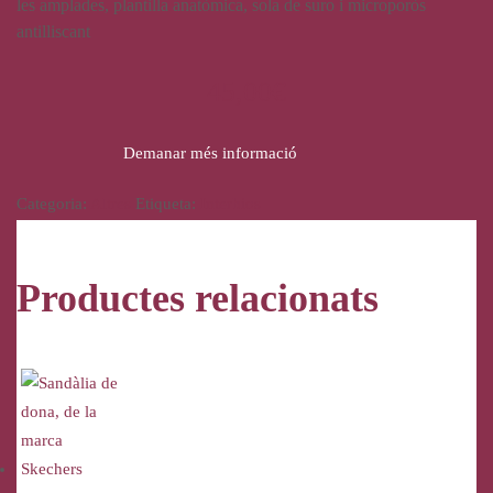
les amplades, plantilla anatòmica, sola de suro i microporòs
antilliscant
45,00
€
Demanar més informació
Categoria:
Altres
Etiqueta:
Interbios
Productes relacionats