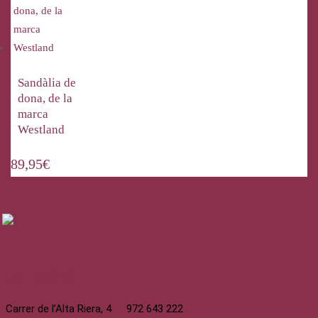
Sandàlia de
dona, de la
marca
Westland
89,95
€
La Bisbal
Carrer de l’Alta Riera, 4
972 643 222