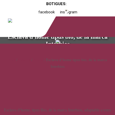
BOTIGUES:
facebook
instagram
Esclava d’home tipus bio, de la marca
Interbios
Inici
/
Catàleg
/
Altres
/ Esclava d’home tipus bio, de la marca
Interbios
Esclava d’home tipus bio, de
la marca Interbios
Esclava d’home, tipus Bio, de la marca Interbios, adaptable a totes