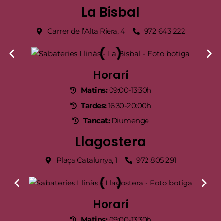
La Bisbal
Carrer de l’Alta Riera, 4
972 643 222
Horari
Matins:
09:00-13:30h
Tardes:
16:30-20:00h
Tancat:
Diumenge
Llagostera
Plaça Catalunya, 1
972 805 291
Horari
Matins:
09:00-13:30h