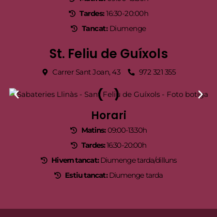
Tardes:
16:30-20:00h
Tancat:
Diumenge
St. Feliu de Guíxols
Carrer Sant Joan, 43
972 321 355
Horari
Matins:
09:00-13:30h
Tardes:
16:30-20:00h
Hivern tancat:
Diumenge tarda/dilluns
Estiu tancat:
Diumenge tarda