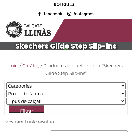
BOTIGUES:
facebook
instagram
Skechers Glide Step Slip-ins
Inici
/
Catàleg
/ Productes etiquetats com “Skechers
Glide Step Slip-ins”
Filtrar
Mostrant l'únic resultat