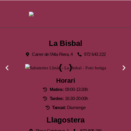
La Bisbal
Carrer de l’Alta Riera, 4
972 643 222
Horari
Matins:
09:00-13:30h
Tardes:
16:30-20:00h
Tancat:
Diumenge
Llagostera
Plaça Catalunya, 1
972 805 291