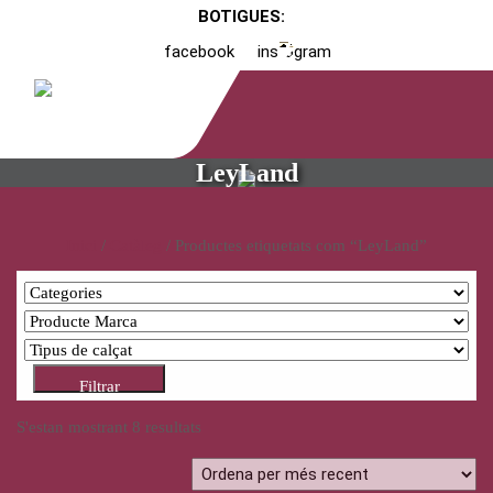
BOTIGUES:
facebook
instagram
LeyLand
Inici
/
Catàleg
/ Productes etiquetats com “LeyLand”
Filtrar
S'estan mostrant 8 resultats