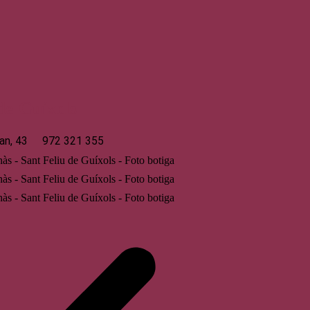
 de Guíxols
an, 43
972 321 355