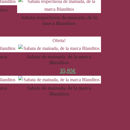
arca
Sabata respectuosa de mainada, de la
marca Blanditos
48,95
€
Oferta!
arca
Sabata de mainada, de la marca
Blanditos
44,95
€
35,95
€
arca
Sabata de mainada, de la marca
Blanditos
45,95
€