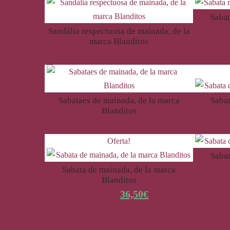
Sabat
Sandàlia respectuosa de mainada, de la
marca Blanditos
49,95
€
Sabataes de mainada, de la marca
Sabat
Blanditos
48,50
€
Oferta!
Sabat
Sabata de mainada, de la marca
Blanditos
45,95
€
36,50
€