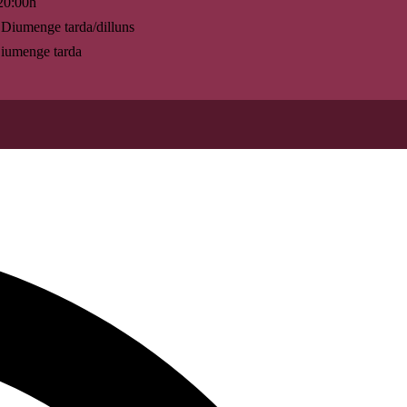
20:00h
Diumenge tarda/dilluns
umenge tarda