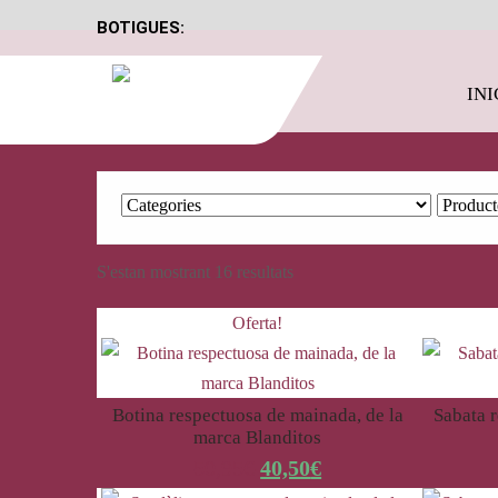
BOTIGUES:
INI
S'estan mostrant 16 resultats
Oferta!
Botina respectuosa de mainada, de la
Sabata 
marca Blanditos
50,95
€
40,50
€