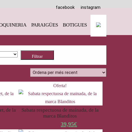
facebook
instagram
OQUINERIA
PARAIGÜES
BOTIGUES
Filtrar
Oferta!
t, de la
Sabata respectuosa de mainada, de la
marca Blanditos
49,95
€
39,95
€