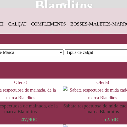
Blanditos
CI
CALÇAT
COMPLEMENTS
BOSSES-MALETES-MARR
Inici
/
Catàleg
/ Productes etiquetats com “Blanditos”
Oferta!
Oferta!
respectuosa de mainada, de la
Sabata respectuosa de mida cade
marca Blanditos
marca Blanditos
59,90
€
47,90
€
65,95
€
52,50
€