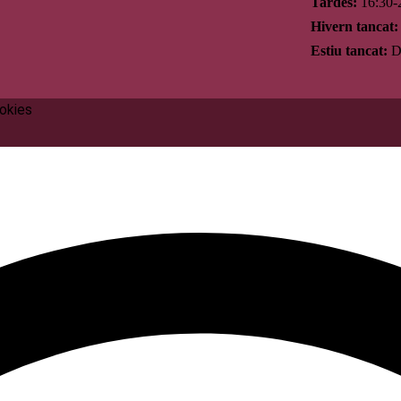
Tardes:
16:30-
Hivern tancat:
Estiu tancat:
Di
ookies