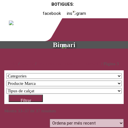
BOTIGUES:
facebook
instagram
Binnari
Inici
/
Catàleg
/
Productes etiquetats com “Binnari”
/ Pàgina 3
Filtrar
Mostra 33–37 de 37 resultats