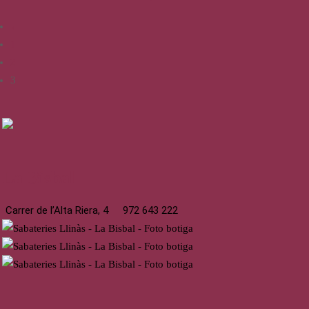
←
1
2
3
La Bisbal
Carrer de l’Alta Riera, 4
972 643 222