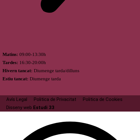
Horari
Matins:
09:00-13:30h
Tardes:
16:30-20:00h
Hivern tancat:
Diumenge tarda/dilluns
Estiu tancat:
Diumenge tarda
Avís Legal
Politica de Privacitat
Politica de Cookies
Disseny web
Estudi 33