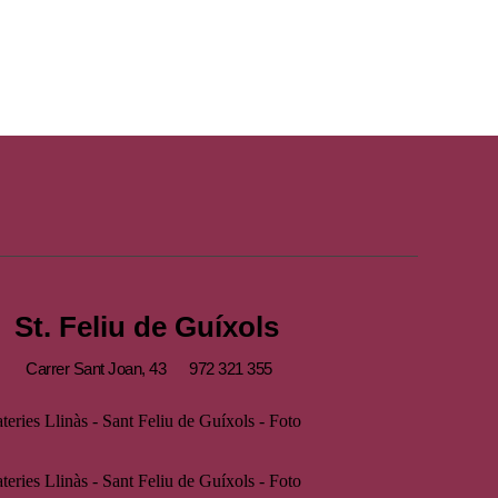
St. Feliu de Guíxols
Carrer Sant Joan, 43
972 321 355