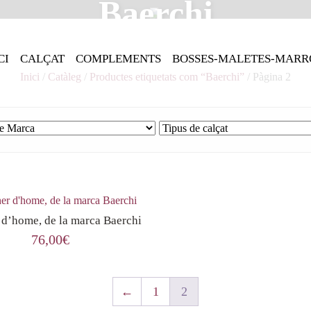
Baerchi
CI
CALÇAT
COMPLEMENTS
BOSSES-MALETES-MARR
Inici
/
Catàleg
/
Productes etiquetats com “Baerchi”
/ Pàgina 2
 d’home, de la marca Baerchi
76,00
€
←
1
2