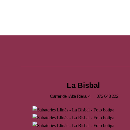
La Bisbal
Carrer de l’Alta Riera, 4
972 643 222