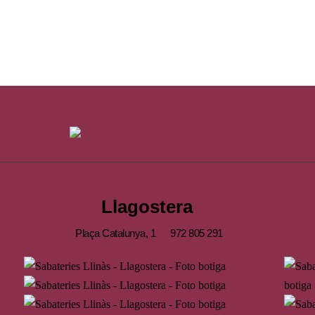
Llagostera
Plaça Catalunya, 1
972 805 291