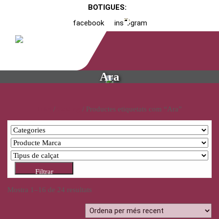
BOTIGUES:
facebook
instagram
Ara
Inici
/
Catàleg
/ Productes etiquetats com “Ara”
Filtrar
Mostra 1–16 de 24 resultats