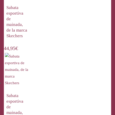
Sabata
esportiva
de
mainada,
de la marca
Skechers
44,95
€
Sabata
esportiva
de
mainada,