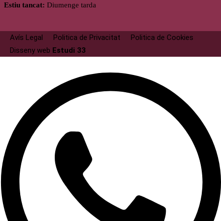
Estiu tancat:
Diumenge tarda
Avís Legal
Politica de Privacitat
Politica de Cookies
Disseny web
Estudi 33