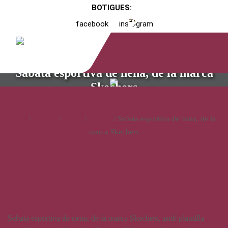
BOTIGUES:
facebook
instagram
Sabata esportiva de nena, de la marca
Skechers
Inici
/
Catàleg
/
Calçat
/
Infantil
/ Sabata esportiva de nena, de la
marca Skechers
Sabata esportiva de nena, de
la marca Skechers
Sabata esportiva de nena, de la marca Skechers, amb plantilla