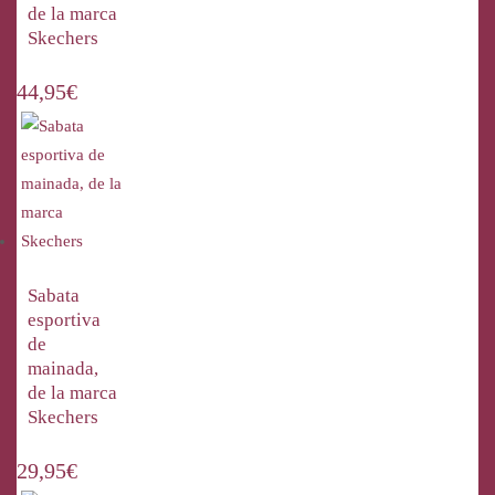
de la marca
Skechers
44,95
€
Sabata
esportiva
de
mainada,
de la marca
Skechers
29,95
€