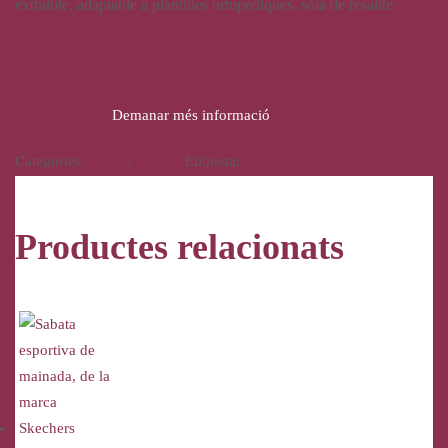
extraible, adaptable a plantilles ortopèdiques, sola de resalite
44,95
€
Demanar més informació
Categories:
Calçat
,
Infantil
Etiqueta:
Skechers Kids
Productes relacionats